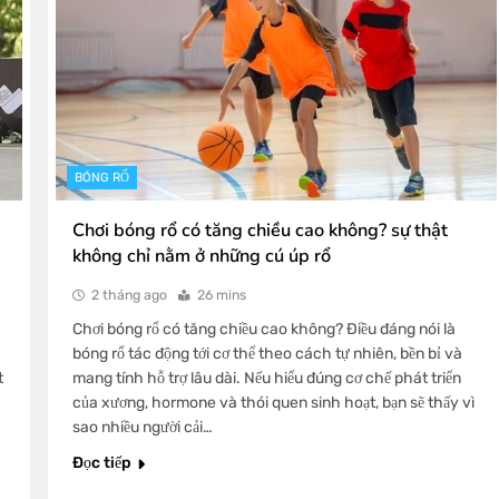
BÓNG RỔ
Chơi bóng rổ có tăng chiều cao không? sự thật
không chỉ nằm ở những cú úp rổ
2 tháng ago
26 mins
Chơi bóng rổ có tăng chiều cao không? Điều đáng nói là
bóng rổ tác động tới cơ thể theo cách tự nhiên, bền bỉ và
t
mang tính hỗ trợ lâu dài. Nếu hiểu đúng cơ chế phát triển
của xương, hormone và thói quen sinh hoạt, bạn sẽ thấy vì
sao nhiều người cải…
Đọc tiếp