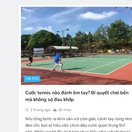
TIN TỨC
Cước tennis nào đánh êm tay? Bí quyết chơi bền
mà không sợ đau khớp
2 tháng ago
25 mins
Nếu từng bước ra khỏi sân với cảm giác cánh tay nặng như
đeo chì, bạn sẽ hiểu việc chọn dây cước quan trọng thế
nào. Nhiều người đầu tư hàng chục triệu cho vợt nhưng lại