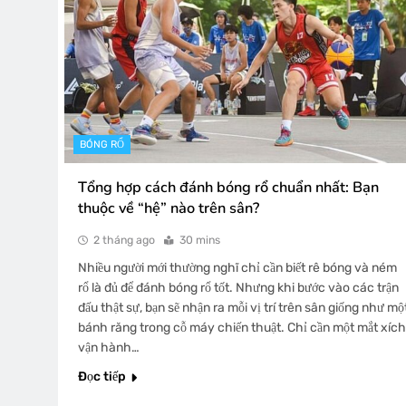
BÓNG RỔ
Tổng hợp cách đánh bóng rổ chuẩn nhất: Bạn
thuộc về “hệ” nào trên sân?
2 tháng ago
30 mins
Nhiều người mới thường nghĩ chỉ cần biết rê bóng và ném
rổ là đủ để đánh bóng rổ tốt. Nhưng khi bước vào các trận
đấu thật sự, bạn sẽ nhận ra mỗi vị trí trên sân giống như mộ
bánh răng trong cỗ máy chiến thuật. Chỉ cần một mắt xích
vận hành…
Đọc tiếp